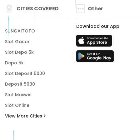
CITIES COVERED
Other
Download our App
SUNGAITOTO
Slot Gacor
Slot Depo 5k
Depo 5k
Slot Deposit 5000
Deposit 5000
Slot Maxwin
Slot Online
View More Cities