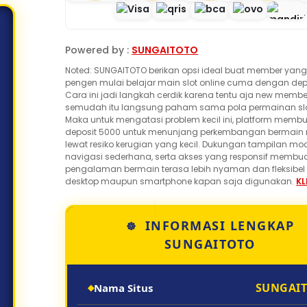
Powered by :
SUNGAITOTO
Noted: SUNGAITOTO berikan opsi ideal buat member yang
pengen mulai belajar main slot online cuma dengan dep
Cara ini jadi langkah cerdik karena tentu aja new memb
semudah itu langsung paham sama pola permainan slo
Maka untuk mengatasi problem kecil ini, platform membu
deposit 5000 untuk menunjang perkembangan bermain
lewat resiko kerugian yang kecil. Dukungan tampilan mod
navigasi sederhana, serta akses yang responsif membu
pengalaman bermain terasa lebih nyaman dan fleksibel 
desktop maupun smartphone kapan saja digunakan.
KL
INFORMASI LENGKAP
☸
SUNGAITOTO
SUNGAI
Nama Situs
◆