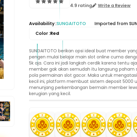
4.9 rating
Write a Review
Availability :
SUNGAITOTO
Imported from SU
Color :
Red
SUNGAITOTO berikan opsi ideal buat member yan
pengen mulai belajar main slot online cuma den
5k aja. Cara ini jadi langkah cerdik karena tentu aj
member gak akan semudah itu langsung paham
pola permainan slot gacor. Maka untuk mengatas
kecil ini, platform membuat sistem deposit 5000 
menunjang perkembangan bermain member lewat
kerugian yang kecil.