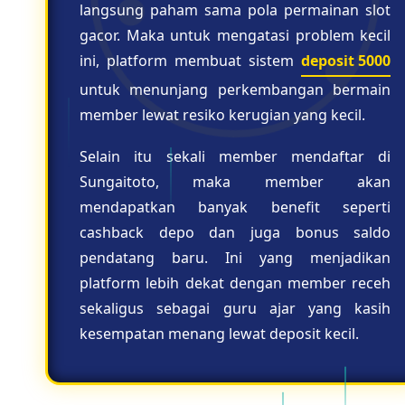
langsung paham sama pola permainan slot
gacor. Maka untuk mengatasi problem kecil
ini, platform membuat sistem
deposit 5000
untuk menunjang perkembangan bermain
member lewat resiko kerugian yang kecil.
Selain itu sekali member mendaftar di
Sungaitoto, maka member akan
mendapatkan banyak benefit seperti
cashback depo dan juga bonus saldo
pendatang baru. Ini yang menjadikan
platform lebih dekat dengan member receh
sekaligus sebagai guru ajar yang kasih
kesempatan menang lewat deposit kecil.
DEPOSIT 5000
SLOT DANA